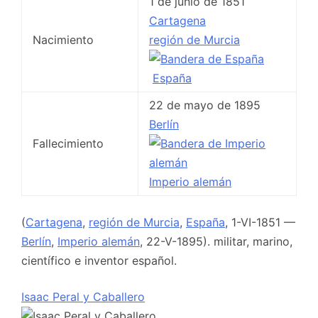
1 de junio de 1851
Cartagena
Nacimiento
región de Murcia
España
22 de mayo de 1895
Berlín
Fallecimiento
Imperio alemán
(
Cartagena
,
región de Murcia
,
España
, 1-VI-1851 —
Berlín
,
Imperio alemán
, 22-V-1895). militar, marino,
científico e inventor español.
Isaac Peral y Caballero