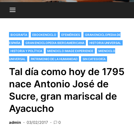
BIOGRAFÍA
EBOOKENCICLO
EFEMÉRIDES
GRAN ENCICLOPEDIA DE
ESPAÑA
GRAN ENCICLOPEDIA IBEROAMERICANA
HISTORIA UNIVERSAL
HISTORIA Y POLÍTICA
MIENCICLO IMAGE EXPERIENCE
MIENCICLO
UNIVERSAL
PATRIMONIO DE LA HUMANIDAD
SIN CATEGORÍA
Tal día como hoy de 1795
nace Antonio José de
Sucre, gran mariscal de
Ayacucho
admin
03/02/2017
0