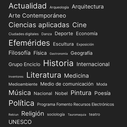
Actualidad
Arquitectura
Arqueología
Arte Contemporáneo
Ciencias aplicadas
Cine
Deporte
Economía
Ciudades digitales
Danza
Efemérides
Escultura
Exposición
Filosofía
Física
Geografía
Gastronomía
Historia
Internacional
Grupo Enciclo
Literatura
Medicina
Inventores
Medio de comunicación
Medioambiente
Moda
Música
Pintura
Poesía
Nacional
Nobel
Política
Programa Fomento Recursos Electrónicos
Religión
sociología
teatro
Rebiun
Tauromaquia
UNESCO