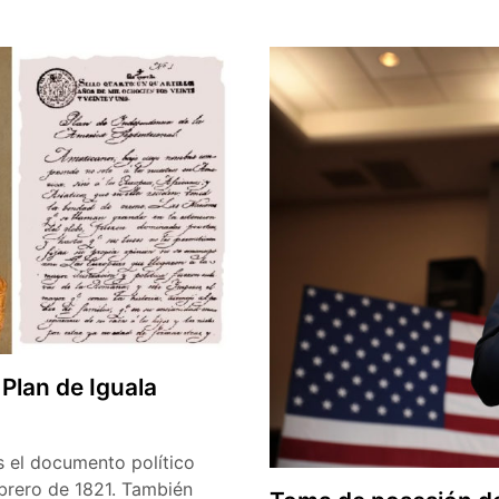
de
la
muerte
de
Francesc
Cambó,
político
de
centroderecha,
dos
veces
ministro
y
gran
 Plan de Iguala
impulsor
de
la
es el documento político
cultura
ebrero de 1821. También