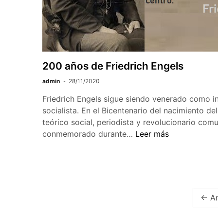
200 años de Friedrich Engels
admin
28/11/2020
Friedrich Engels sigue siendo venerado como in
socialista. En el Bicentenario del nacimiento del 
teórico social, periodista y revolucionario comu
200
conmemorado durante…
Leer más
años
de
Friedrich
Engels
Paginación
←
An
de