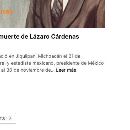
a muerte de Lázaro Cárdenas
ció en Jiquilpan, Michoacán el 21 de
ral y estadista mexicano, presidente de México
50
4 al 30 de noviembre de…
Leer más
aniversario
de
la
muerte
de
Lázaro
nte
→
Cárdenas