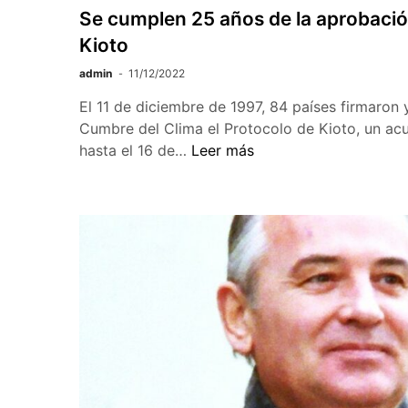
Se cumplen 25 años de la aprobación
Kioto
admin
11/12/2022
El 11 de diciembre de 1997, 84 países firmaron y
Cumbre del Clima el Protocolo de Kioto, un acu
Se
hasta el 16 de…
Leer más
cumplen
25
años
de
la
aprobación
del
Protocolo­
de
Kioto