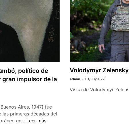
Volodymyr Zelensky,
ambó, político de
 gran impulsor de la
admin
01/03/2022
Visita de Volodymyr Zelens
Buenos Aires, 1947) fue
e las primeras décadas del
75
mporáneo en…
Leer más
años