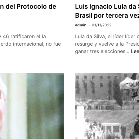
 del Protocolo­ de
Luis Ignacio Lula da
Brasil por tercera ve
admin
01/11/2022
 46 ratificaron el la
Lula da Silva, el líder líde
erdo internacional, no fue
resurge y vuelve a la Presi
Lui
ganar tres elecciones…
Lee
Ign
Lul
da
Sil
se
con
en
pre
de
Bras
por