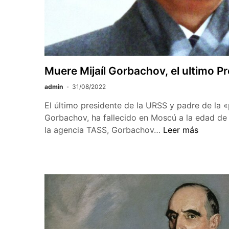
Muere Mijaíl Gorbachov, el ultimo Pr
admin
31/08/2022
El último presidente de la URSS y padre de la «p
Gorbachov, ha fallecido en Moscú a la edad de
Muere
la agencia TASS, Gorbachov…
Leer más
Mijaíl
Gorbachov,
el
ultimo
Presidente
soviético