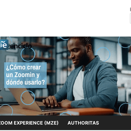
El conocimiento universal a tu alcance.
Blog mienciclo
ZOOM EXPERIENCE (MZE)
AUTHORITAS