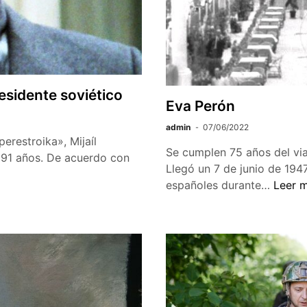
ter
vez
esidente soviético
Eva Perón
admin
07/06/2022
erestroika», Mijaíl
Se cumplen 75 años del via
 91 años. De acuerdo con
Llegó un 7 de junio de 194
Eva
españoles durante…
Leer 
Perón