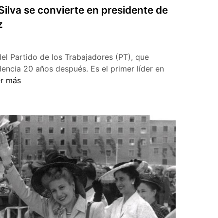
 Silva se convierte en presidente de
z
r del Partido de los Trabajadores (PT), que
dencia 20 años después. Es el primer líder en
s
r más
acio
a
va
vierte
sidente
il