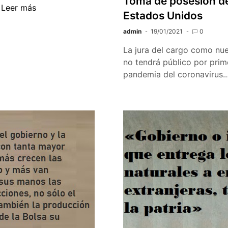
Toma de posesión de
catalana
Bicentenario
…
Leer más
Estados Unidos
de
la
admin
19/01/2021
0
promulgación
La jura del cargo como nu
del
no tendrá público por prime
Plan
pandemia del coronavirus
de
Iguala