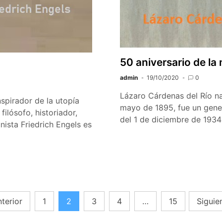
50 aniversario de l
admin
19/10/2020
0
Lázaro Cárdenas del Río na
spirador de la utopía
mayo de 1895, fue un gene
filósofo, historiador,
del 1 de diciembre de 193
nista Friedrich Engels es
terior
1
2
3
4
…
15
Siguie