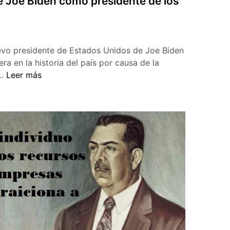
 Joe Biden como presidente de los
evo presidente de Estados Unidos de Joe Biden
ra en la historia del país por causa de la
Toma
.…
Leer más
de
posesión
de
Joe
Biden
como
presidente
de
los
Estados
Unidos