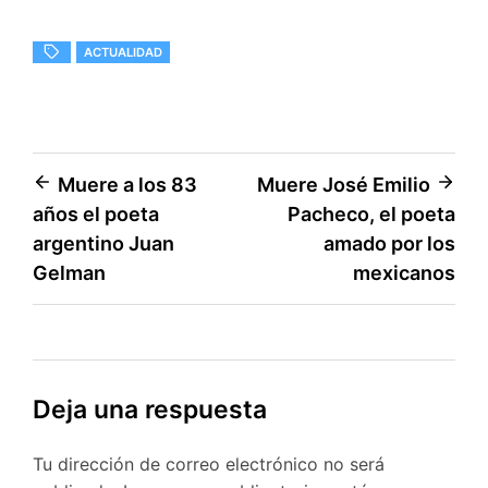
ACTUALIDAD
Navegación
Muere a los 83
Muere José Emilio
años el poeta
Pacheco, el poeta
de
argentino Juan
amado por los
entradas
Gelman
mexicanos
Deja una respuesta
Tu dirección de correo electrónico no será