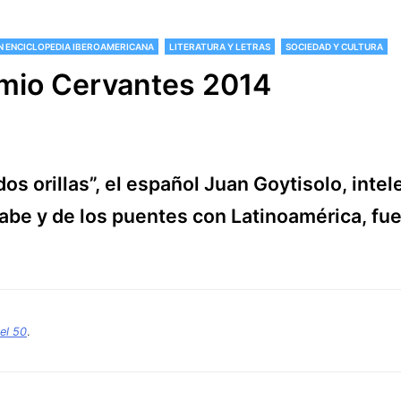
 ENCICLOPEDIA IBEROAMERICANA
LITERATURA Y LETRAS
SOCIEDAD Y CULTURA
emio Cervantes 2014
os orillas”, el español Juan Goytisolo, intele
abe y de los puentes con Latinoamérica, fu
el 50
.