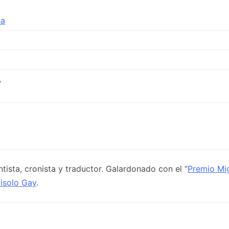
ña
,
entista, cronista y traductor. Galardonado con el “
Premio Mi
isolo Gay
.