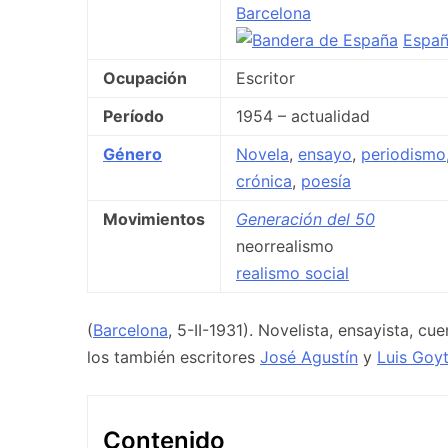
Barcelona
Espa
Ocupación
Escritor
Período
1954 – actualidad
Género
Novela
,
ensayo
,
periodismo
crónica
,
poesía
Movimientos
Generación del 50
neorrealismo
realismo social
(
Barcelona
, 5-II-1931). Novelista, ensayista, cu
los también escritores
José Agustín
y
Luis Goyt
Contenido