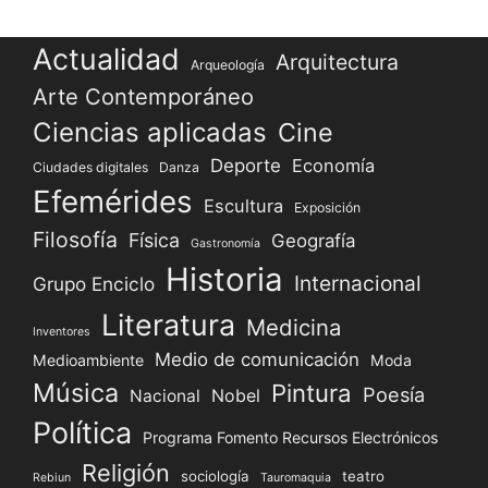
Actualidad
Arquitectura
Arqueología
Arte Contemporáneo
Ciencias aplicadas
Cine
Deporte
Economía
Ciudades digitales
Danza
Efemérides
Escultura
Exposición
Filosofía
Física
Geografía
Gastronomía
Historia
Internacional
Grupo Enciclo
Literatura
Medicina
Inventores
Medio de comunicación
Medioambiente
Moda
Música
Pintura
Poesía
Nacional
Nobel
Política
Programa Fomento Recursos Electrónicos
Religión
sociología
teatro
Rebiun
Tauromaquia