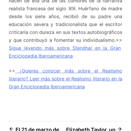
hacen de ella una de las cumbres de la narrativa
realista francesa del siglo XIX. Huérfano de madre
desde los siete años, recibió de su padre una
educación severa y tradicionalista que el escritor
criticaría con dureza en sus textos autobiográficos
y que contribuyó a fomentar su individualismo.>>
Sigue leyendo más sobre Stendhal en la Gran
Enciclopedia Iberoamericana
>>
¿Quieres conocer más sobre el Realismo
literario? Leer más sobre el Realismo literario en la
Gran Enciclopedia Iberoamericana
Navegación
El 21 de marzo de
Elizabeth Taylor, un