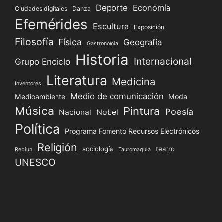
Deporte
Economía
Ciudades digitales
Danza
Efemérides
Escultura
Exposición
Filosofía
Física
Geografía
Gastronomía
Historia
Internacional
Grupo Enciclo
Literatura
Medicina
Inventores
Medio de comunicación
Medioambiente
Moda
Música
Pintura
Poesía
Nacional
Nobel
Política
Programa Fomento Recursos Electrónicos
Religión
sociología
teatro
Rebiun
Tauromaquia
UNESCO