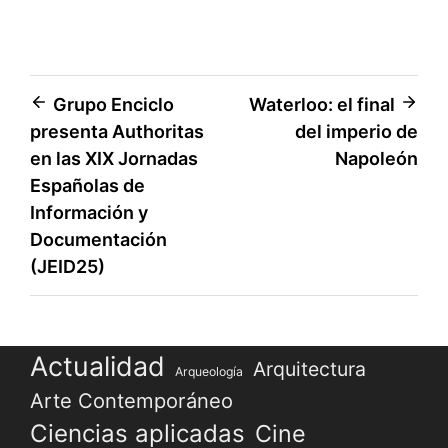
Navegación
Grupo Enciclo
Waterloo: el final
presenta Authoritas
del imperio de
de
en las XIX Jornadas
Napoleón
entradas
Españolas de
Información y
Documentación
(JEID25)
Actualidad
Arquitectura
Arqueología
Arte Contemporáneo
Ciencias aplicadas
Cine