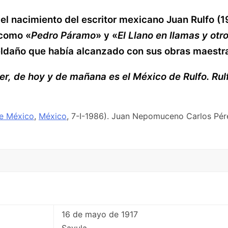
l nacimiento del escritor mexicano Juan Rulfo (1
 como «
Pedro Páramo
» y «
El Llano en llamas y otr
eldaño que había alcanzado con sus obras maestr
r, de hoy y de mañana es el México de Rulfo. Rulfo
e México
,
México
, 7-I-1986). Juan Nepomuceno Carlos Pére
16 de mayo de 1917