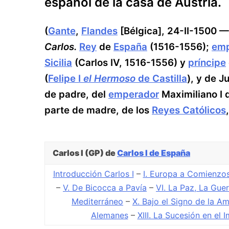
español de la casa de Austria.
(
Gante
,
Flandes
[Bélgica], 24-II-1500 
Carlos.
Rey
de
España
(1516-1556);
emp
Sicilia
(Carlos IV, 1516-1556) y
príncipe
(
Felipe I
el Hermoso
de Castilla
), y de 
de padre, del
emperador
Maximiliano I 
parte de madre, de los
Reyes Católicos
Carlos I (GP)
de
Carlos I de España
Introducción Carlos I
–
I. Europa a Comienzos
–
V. De Bicocca a Pavía
–
VI. La Paz, La Guer
Mediterráneo
–
X. Bajo el Signo de la A
Alemanes
–
XIII. La Sucesión en el 