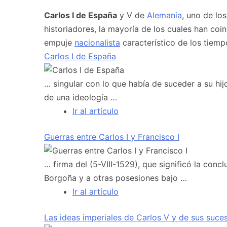
Carlos I de España
y V de
Alemania
, uno de lo
historiadores, la mayoría de los cuales han coi
empuje
nacionalista
característico de los tiem
Carlos I de España
… singular con lo que había de suceder a su hij
de una ideología …
Ir al artículo
Guerras entre Carlos I y Francisco I
… firma del (5-VIII-1529), que significó la conc
Borgoña y a otras posesiones bajo …
Ir al artículo
Las ideas imperiales de Carlos V y de sus suce