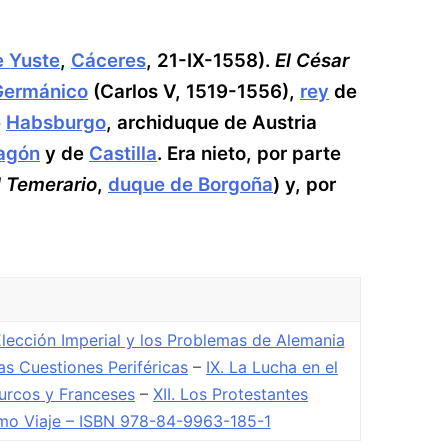
 Yuste
,
Cáceres
, 21-IX-1558).
El César
Germánico
(Carlos V, 1519-1556),
rey
de
e
Habsburgo
, archiduque de Austria
agón
y de
Castilla
. Era nieto, por parte
l Temerario
,
duque de Borgoña
) y, por
 Elección Imperial y los Problemas de Alemania
nas Cuestiones Periféricas
–
IX. La Lucha en el
Turcos y Franceses
–
XII. Los Protestantes
imo Viaje –
ISBN 978-84-9963-185-1