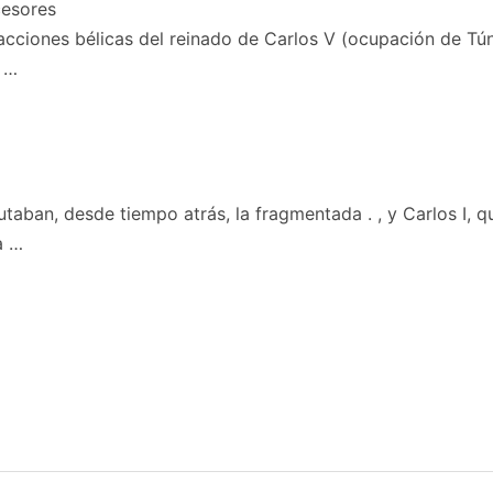
s acciones bélicas del reinado de Carlos V (ocupación de T
s …
putaban, desde tiempo atrás, la fragmentada . , y Carlos I
a …