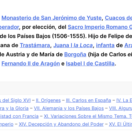
—
Monasterio de San Jerónimo de Yuste
,
Cuacos de
erador
, por elección, del
Sacro Imperio Romano 
de los Países Bajos (1506-1555). Hijo de Felipe d
Juana de
Trastámara
,
Juana I
la Loca
,
infanta
de
Ar
de Austria y de María de
Borgoña
(hija de Carlos
e
,
Fernando II de Aragón
e
Isabel I de Castilla
.
 del Siglo XVI
–
II. Orígenes
–
III. Carlos en España
–
IV. La
ra y la Gloria
–
VII. Alemania y los Países Bajos
–
VIII. Algu
mistad con Francia
–
XI. Variaciones Sobre el Mismo Tema. 
Imperio
–
XIV. Decepción y Abandono del Poder
–
XV. El Últ