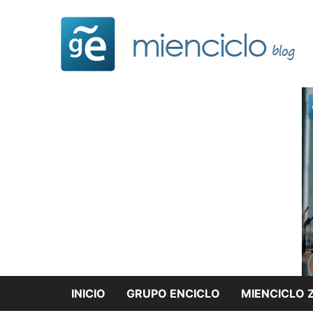
Saltar
al
contenido
INICIO
GRUPO ENCICLO
MIENCICLO 