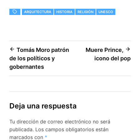
ARQUITECTURA
HISTORIA
RELIGIÓN
UNESCO
Navegación
Tomás Moro patrón
Muere Prince,
de los políticos y
icono del pop
de
gobernantes
entradas
Deja una respuesta
Tu dirección de correo electrónico no será
publicada.
Los campos obligatorios están
marcados con
*