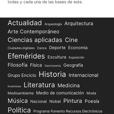
todas y cada una de las bases de este.
Actualidad
Arquitectura
Arqueología
Arte Contemporáneo
Ciencias aplicadas
Cine
Deporte
Economía
Ciudades digitales
Danza
Efemérides
Escultura
Exposición
Filosofía
Física
Geografía
Gastronomía
Historia
Internacional
Grupo Enciclo
Literatura
Medicina
Inventores
Medio de comunicación
Medioambiente
Moda
Música
Pintura
Poesía
Nacional
Nobel
Política
Programa Fomento Recursos Electrónicos