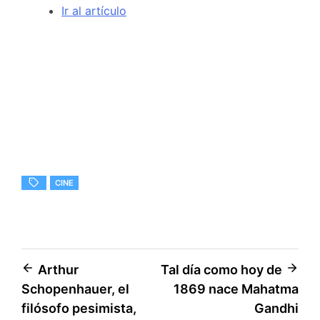
Ir al artículo
CINE
Navegación
Arthur
Tal día como hoy de
Schopenhauer, el
1869 nace Mahatma
de
filósofo pesimista,
Gandhi