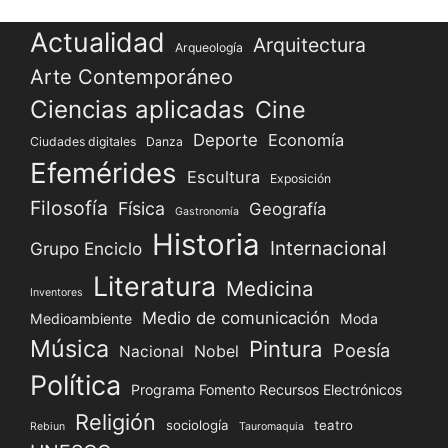
Actualidad
Arquitectura
Arqueología
Arte Contemporáneo
Ciencias aplicadas
Cine
Deporte
Economía
Ciudades digitales
Danza
Efemérides
Escultura
Exposición
Filosofía
Física
Geografía
Gastronomía
Historia
Internacional
Grupo Enciclo
Literatura
Medicina
Inventores
Medio de comunicación
Medioambiente
Moda
Música
Pintura
Poesía
Nacional
Nobel
Política
Programa Fomento Recursos Electrónicos
Religión
sociología
teatro
Rebiun
Tauromaquia