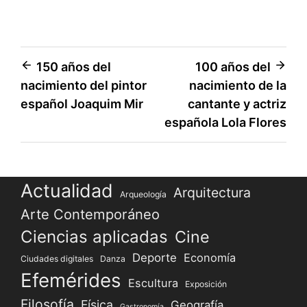
Navegación
150 años del
100 años del
nacimiento del pintor
nacimiento de la
de
español Joaquim Mir
cantante y actriz
entradas
española Lola Flores
Actualidad
Arquitectura
Arqueología
Arte Contemporáneo
Ciencias aplicadas
Cine
Deporte
Economía
Ciudades digitales
Danza
Efemérides
Escultura
Exposición
Filosofía
Física
Geografía
Gastronomía