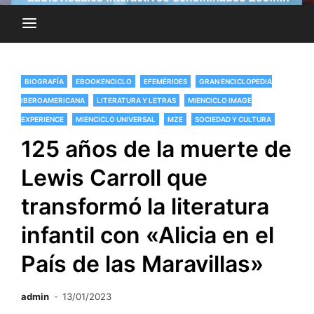
BIOGRAFÍA
EBOOKENCICLO
EFEMÉRIDES
GRAN ENCICLOPEDIA
IBEROAMERICANA
LITERATURA Y LETRAS
MIENCICLO IMAGE
EXPERIENCE
MIENCICLO UNIVERSAL
MZE
SOCIEDAD Y CULTURA
125 años de la muerte de
Lewis Carroll que
transformó la literatura
infantil con «Alicia en el
País de las Maravillas»
admin
13/01/2023