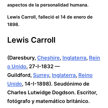
aspectos de la personalidad humana.
Lewis Carroll, falleció el 14 de enero de
1898.
Lewis Carroll
(Daresbury,
Cheshire
,
Inglaterra
,
Rein
o Unido
, 27-I-1832 —
Guildford,
Surrey
,
Inglaterra
,
Reino
Unido
, 14-I-1898). Seudónimo de
Charles Lutwidge Dogdson. Escritor,
fotógrafo y matemático británico.