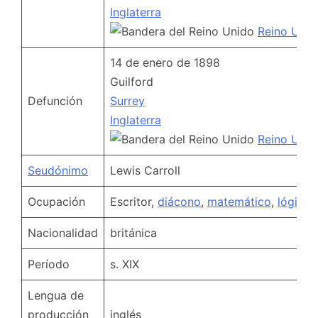
Inglaterra
Reino Unid
14 de enero de 1898
Guilford
Defunción
Surrey
Inglaterra
Reino Unid
Seudónimo
Lewis Carroll
Ocupación
Escritor,
diácono
,
matemático
,
lógico
,
Nacionalidad
británica
Período
s. XIX
Lengua de
producción
inglés