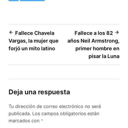
Navegación
Fallece Chavela
Fallece a los 82
Vargas, la mujer que
años Neil Armstrong,
de
forjó un mito latino
primer hombre en
entradas
pisar la Luna
Deja una respuesta
Tu dirección de correo electrónico no será
publicada.
Los campos obligatorios están
marcados con
*